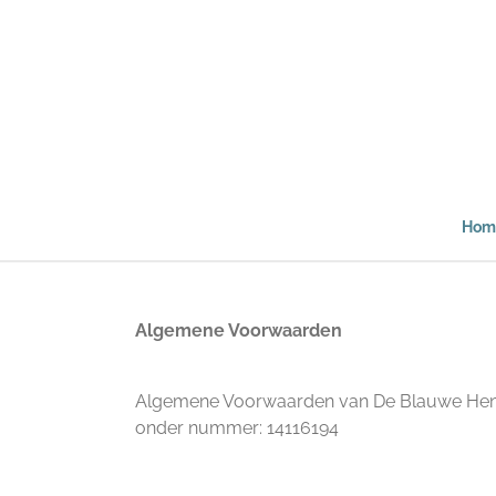
Ga
direct
naar
de
hoofdinhoud
Hom
Algemene Voorwaarden
Algemene Voorwaarden van De Blauwe Hen on
onder nummer: 14116194