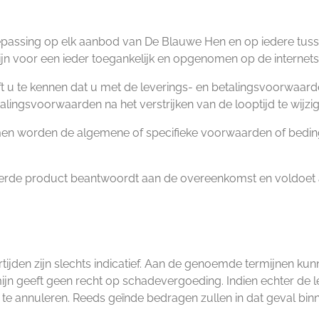
epassing op elk aanbod van De Blauwe Hen en op iedere tus
 voor een ieder toegankelijk en opgenomen op de internets
eeft u te kennen dat u met de leverings- en betalingsvoorwa
alingsvoorwaarden na het verstrijken van de looptijd te wijzi
ekomen worden de algemene of specifieke voorwaarden of bed
erde product beantwoordt aan de overeenkomst en voldoet aa
ijden zijn slechts indicatief. Aan de genoemde termijnen ku
jn geeft geen recht op schadevergoeding. Indien echter de l
ing te annuleren. Reeds geïnde bedragen zullen in dat geval