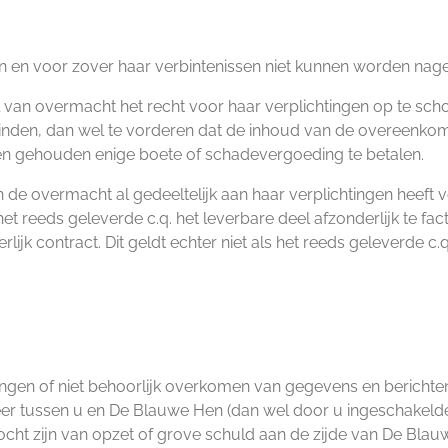
ndien en voor zover haar verbintenissen niet kunnen worden n
 van overmacht het recht voor haar verplichtingen op te scho
binden, dan wel te vorderen dat de inhoud van de overeenkom
 Hen gehouden enige boete of schadevergoeding te betalen.
n de overmacht al gedeeltelijk aan haar verplichtingen heeft v
 het reeds geleverde c.q. het leverbare deel afzonderlijk te 
rlijk contract. Dit geldt echter niet als het reeds geleverde 
ingen of niet behoorlijk overkomen van gegevens en berichten
er tussen u en De Blauwe Hen (dan wel door u ingeschakelde
mocht zijn van opzet of grove schuld aan de zijde van De Blau